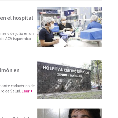
en el hospital
nes 6 de julio en un
 de ACV isquémico
ulmón en
onante cadavérico de
tro de Salud.
Leer +