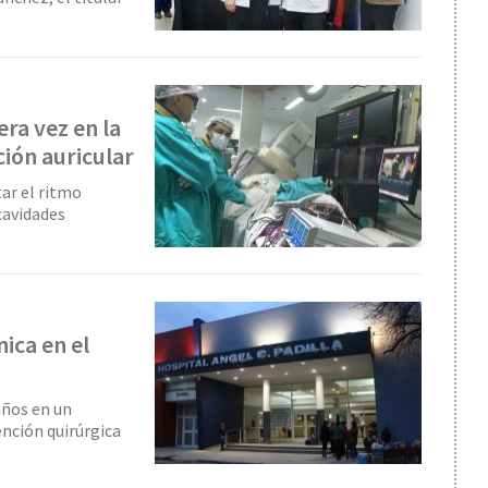
era vez en la
ción auricular
tar el ritmo
 cavidades
ica en el
años en un
ención quirúrgica