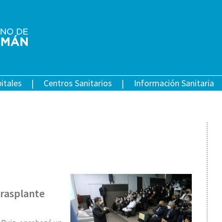
itales
Centros Sanitarios
Información Sanitaria
trasplante