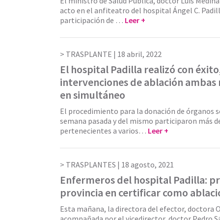
El ministro de Salud Pública, doctor Luis Medin
acto en el anfiteatro del hospital Ángel C. Padill
participación de …
Leer +
TRASPLANTE |
18 abril, 2022
El hospital Padilla realizó con éxito
intervenciones de ablación ambas
en simultáneo
El procedimiento para la donación de órganos se
semana pasada y del mismo participaron más d
pertenecientes a varios…
Leer +
TRASPLANTES |
18 agosto, 2021
Enfermeros del hospital Padilla: p
provincia en certificar como ablaci
Esta mañana, la directora del efector, doctora 
acompañada por el vicedirector, doctor Pedro Sá