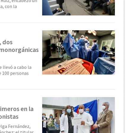
a Ruiz, encabezó un
a, con la
, dos
 monorgánicas
 llevó a cabo la
e 100 personas
rimeros en la
onistas
Olga Fernández,
nchez; el titular