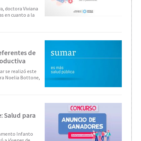
a, doctora Viviana
s en cuanto a la
eferentes de
roductiva
r se realizó este
ora Noelia Bottone,
e: Salud para
tamento Infanto
ó a jóvenes de