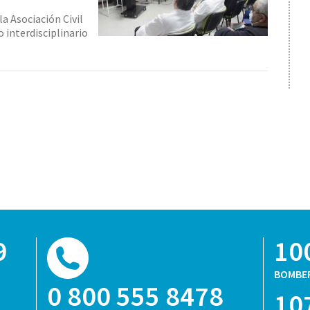
la Asociación Civil
 interdisciplinario
9
10
BOMBE
0 800 555 8478
10