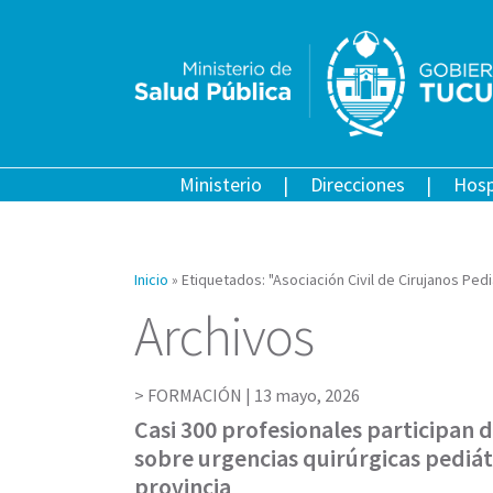
Ministerio
Direcciones
Hosp
Inicio
»
Etiquetados: "Asociación Civil de Cirujanos Ped
Archivos
FORMACIÓN |
13 mayo, 2026
Casi 300 profesionales participan 
sobre urgencias quirúrgicas pediátr
provincia