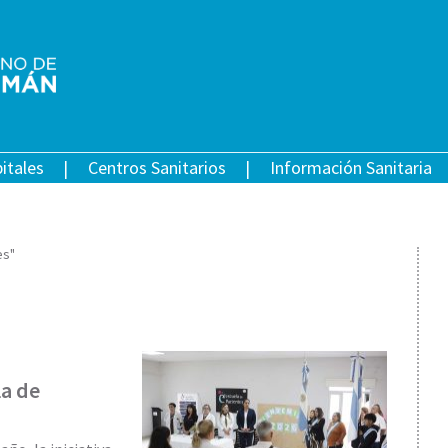
itales
Centros Sanitarios
Información Sanitaria
es"
la de