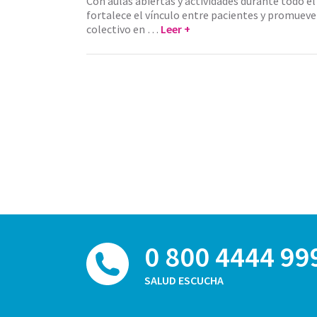
Con aulas abiertas y actividades durante todo el 
fortalece el vínculo entre pacientes y promueve
colectivo en …
Leer +
0 800 4444 99
SALUD ESCUCHA