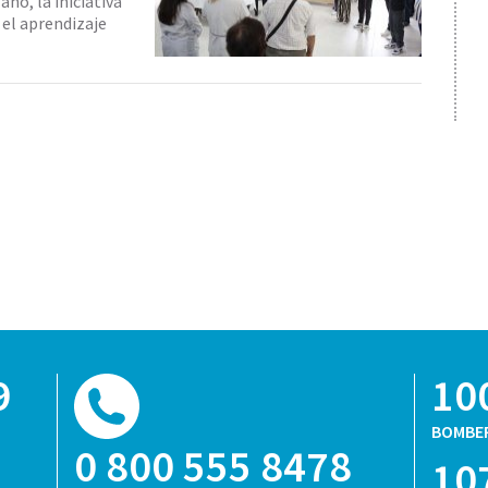
año, la iniciativa
 el aprendizaje
9
10
BOMBE
0 800 555 8478
10