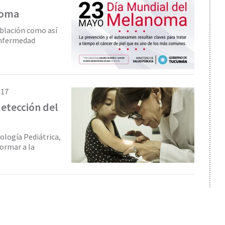
noma
oblación como así
enfermedad
017
etección del
tología Pediátrica,
formar a la