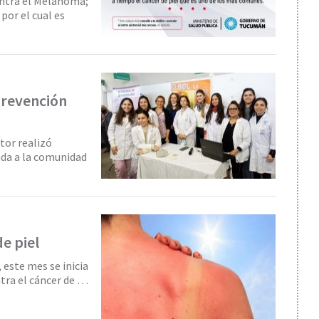
ontra el Melanoma;
por el cual es
prevención
tor realizó
ada a la comunidad
e piel
, este mes se inicia
tra el cáncer de …