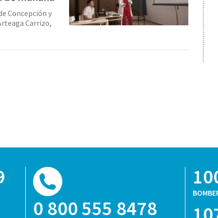
 de Concepción y
Arteaga Carrizo,
9
10
BOMBE
0 800 555 8478
10