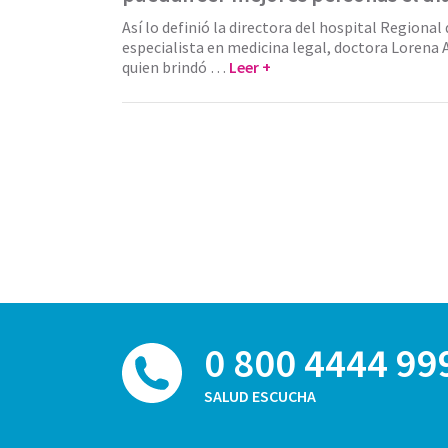
Así lo definió la directora del hospital Regional
especialista en medicina legal, doctora Lorena 
quien brindó …
Leer +
0 800 4444 99
SALUD ESCUCHA