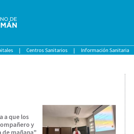
itales
Centros Sanitarios
Información Sanitaria
a a que los
 compañero y
ía de mañana”