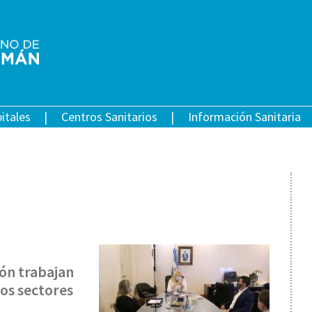
itales
Centros Sanitarios
Información Sanitaria
ión trabajan
los sectores