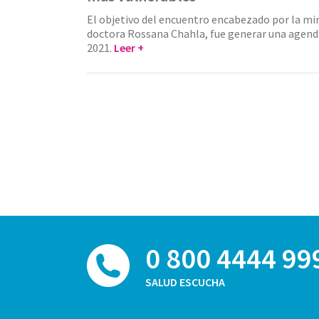
El objetivo del encuentro encabezado por la min
doctora Rossana Chahla, fue generar una agend
2021.
Leer +
0 800 4444 99
SALUD ESCUCHA