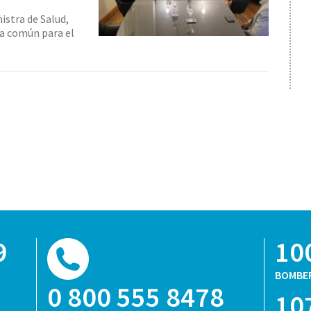
istra de Salud,
a común para el
9
10
BOMBE
0 800 555 8478
10