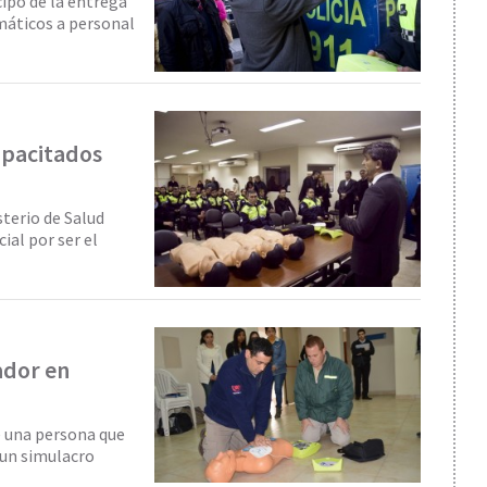
cipó de la entrega
máticos a personal
capacitados
sterio de Salud
ial por ser el
lador en
e una persona que
 un simulacro