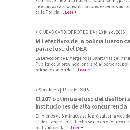
El ministro de Salud Pública, Pablo Yedlin, parti
de equipos cardiodesfibriladores externos auto
de la Policía…
Leer +
CIUDAD CARDIOPROTEGIDA |
23 junio, 2015
Mil efectivos de la policía fueron 
para el uso del DEA
La Dirección de Emergencias Sanitarias del Mini
Publica de la provincia, entrenó al personal polic
primer eslabón de …
Leer +
Simulacro |
15 junio, 2015
El 107 optimiza el uso del desfibri
instituciones de alta concurrencia
En menos de 6 minutos se logró salvar la vida d
se descompensó. El hecho se dio en el marco de
realizado en la …
Leer +