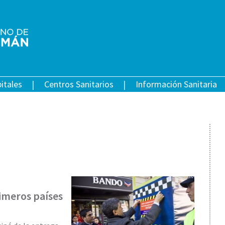
itales
Centros Sanitarios
Información Sanitaria
rimeros países