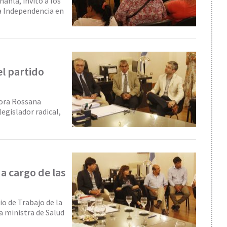
ahla, invitó a los
za Independencia en
el partido
tora Rossana
egislador radical,
 a cargo de las
io de Trabajo de la
a ministra de Salud