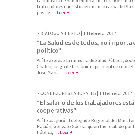
La ministra de Salud Pública, doctora Rossana Ch
trabajadores que estuvieron en la carpa de Pla
pos de …
Leer +
DIÁLOGO ABIERTO |
14 febrero, 2017
“La Salud es de todos, no importa 
político”
Así lo expresó la ministra de Salud Pública, doc
Chahla, luego de la reunión que mantuvo con el l
José María …
Leer +
CONDICIONES LABORALES |
14 febrero, 2017
“El salario de los trabajadores está
cooperativas”
Así lo aseguró el delegado Regional del Minister
Nación, Gonzalo Guerra, quien fue recibido por l
Pública, …
Leer +