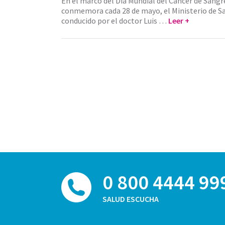
En el marco del Día Mundial del Cáncer de Sangre
conmemora cada 28 de mayo, el Ministerio de Sa
conducido por el doctor Luis …
Leer +
0 800 4444 99
SALUD ESCUCHA