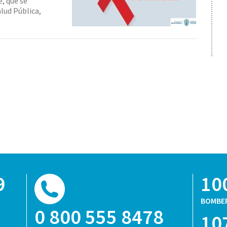
, que se
lud Pública,
9
10
BOMBE
0 800 555 8478
10