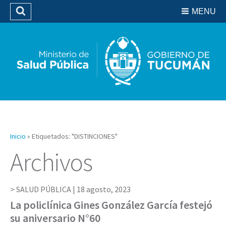
Residencias del SIPROSA
MENU
Buscar
Biblioteca
Inicio
»
Etiquetados: "DISTINCIONES"
Archivos
SALUD PÚBLICA |
18 agosto, 2023
La policlínica Gines González García festejó
su aniversario N°60