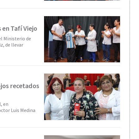
 en Tafí Viejo
l Ministerio de
z, de llevar
ojos recetados
l, en
octor Luis Medina