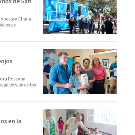
iños de San
, doctora Eliana
icios de
eojos
ctora Rossana
dad de vida de los
os en la