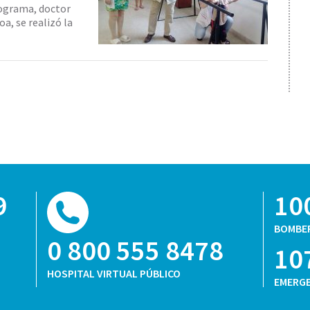
rograma, doctor
a, se realizó la
9
10
BOMBE
0 800 555 8478
10
HOSPITAL VIRTUAL PÚBLICO
EMERGE