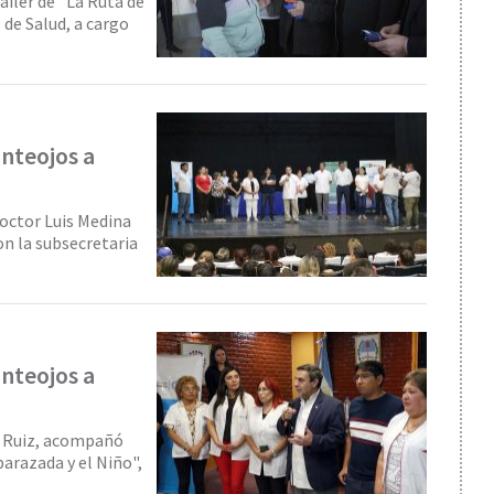
áiler de "La Ruta de
 de Salud, a cargo
anteojos a
doctor Luis Medina
on la subsecretaria
anteojos a
na Ruiz, acompañó
barazada y el Niño",