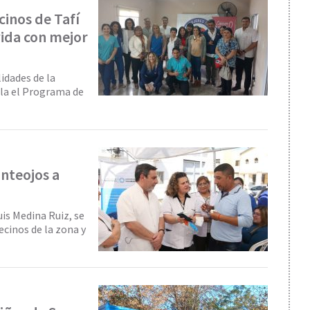
cinos de Tafí
vida con mejor
idades de la
lla el Programa de
anteojos a
uis Medina Ruiz, se
ecinos de la zona y