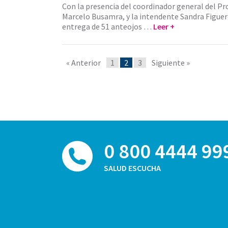
Con la presencia del coordinador general del P
Marcelo Busamra, y la intendente Sandra Figuero
entrega de 51 anteojos …
Leer +
« Anterior
1
2
3
Siguiente »
0 800 4444 99
SALUD ESCUCHA