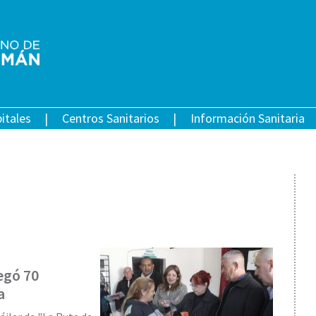
itales
Centros Sanitarios
Información Sanitaria
egó 70
a