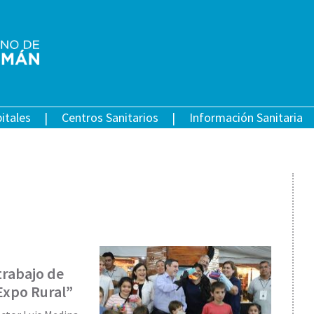
itales
Centros Sanitarios
Información Sanitaria
trabajo de
Expo Rural”