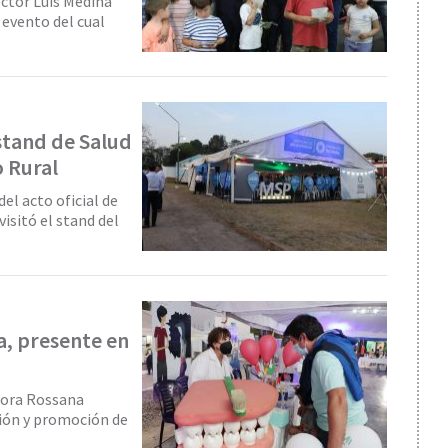
doctor Luis Medina
 evento del cual
 stand de Salud
o Rural
del acto oficial de
isitó el stand del
a, presente en
ctora Rossana
ción y promoción de