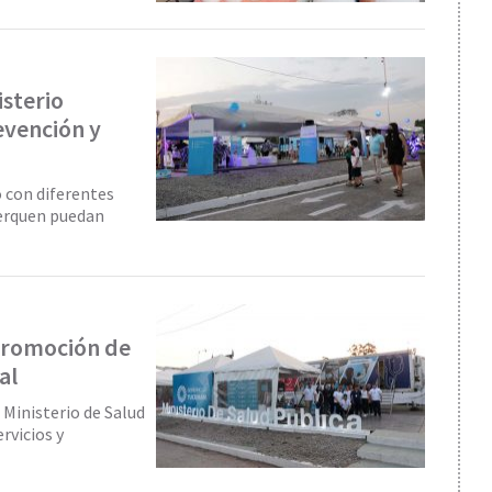
isterio
evención y
ó con diferentes
cerquen puedan
 promoción de
al
 Ministerio de Salud
rvicios y