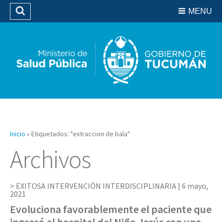
Residencias del SIPROSA
MENU
Buscar
Biblioteca
Inicio
»
Etiquetados: "extraccion de bala"
Archivos
EXITOSA INTERVENCIÓN INTERDISCIPLINARIA |
6 mayo,
2021
Evoluciona favorablemente el paciente que
ingresó al hospital del Niño Jesús con una