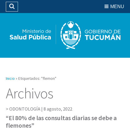
Residencias del SIPROSA
MENU
Buscar
Biblioteca
Inicio
»
Etiquetados: "flemon"
Archivos
ODONTOLOGÍA |
8 agosto, 2022
“El 80% de las consultas diarias se debe a
flemones”