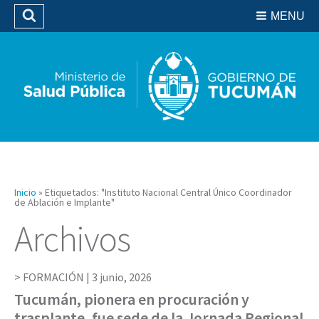
Residencias del SIPROSA
MENU
Buscar
Biblioteca
Inicio
»
Etiquetados: "Instituto Nacional Central Único Coordinador
de Ablación e Implante"
Archivos
FORMACIÓN |
3 junio, 2026
Tucumán, pionera en procuración y
trasplante, fue sede de la Jornada Regional