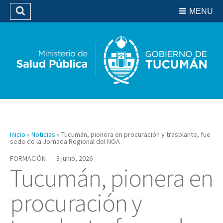
Residencias del SIPROSA
MENU
Buscar
Biblioteca
Inicio
»
Noticias
»
Tucumán, pionera en procuración y trasplante, fue
sede de la Jornada Regional del NOA
FORMACIÓN
3 junio, 2026
Tucumán, pionera en
procuración y