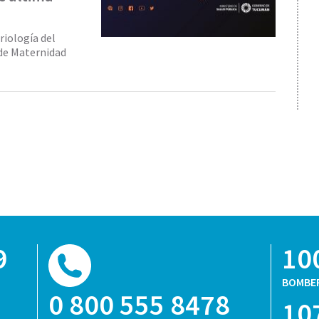
riología del
 de Maternidad
9
10
BOMBE
0 800 555 8478
10