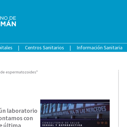
itales
Centros Sanitarios
Información Sanitaria
as de espermatozoides"
ún laboratorio
contamos con
e última