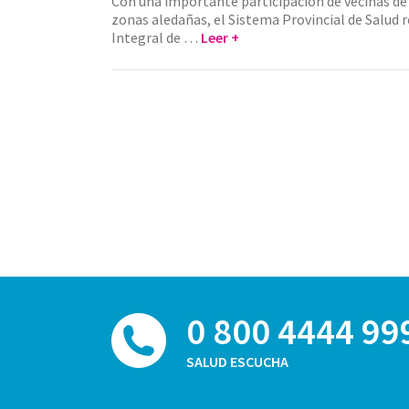
Con una importante participación de vecinas de
zonas aledañas, el Sistema Provincial de Salud 
Integral de …
Leer +
0 800 4444 99
SALUD ESCUCHA