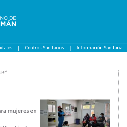
itales
Centros Sanitarios
Información Sanitaria
ujer"
ara mujeres en