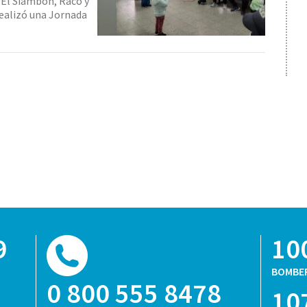
 El Siambón, Raco y
realizó una Jornada
9
10
BOMBE
0 800 555 8478
10