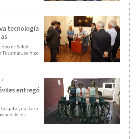
va tecnología
das
terio de Salud
de Tucumán, se hizo
17
viles entregó
 hospital, doctora
aslado de los