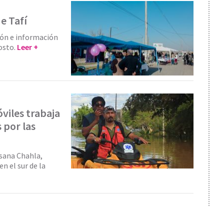
e Tafí
ción e información
gosto.
Leer +
viles trabaja
 por las
ssana Chahla,
n el sur de la