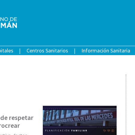
itales
Centros Sanitarios
Información Sanitaria
 de respetar
procrear