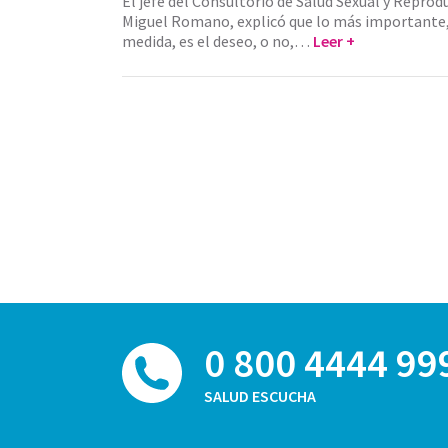
El jefe del Consultorio de Salud Sexual y Reprod
Miguel Romano, explicó que lo más importante
medida, es el deseo, o no,…
Leer +
0 800 4444 99
SALUD ESCUCHA