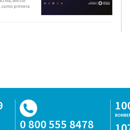
uctiva, doctor
, como primera
9
10
BOMBE
0 800 555 8478
10