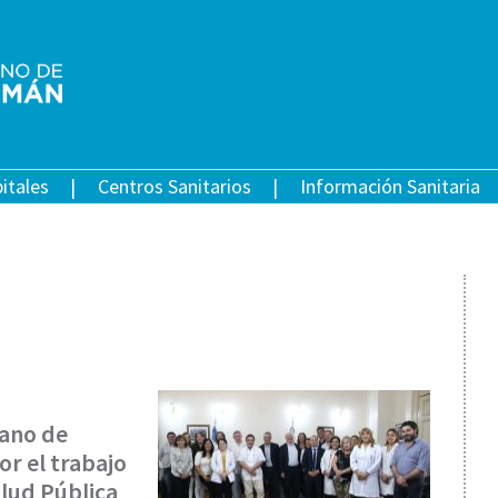
itales
Centros Sanitarios
Información Sanitaria
cano de
or el trabajo
alud Pública