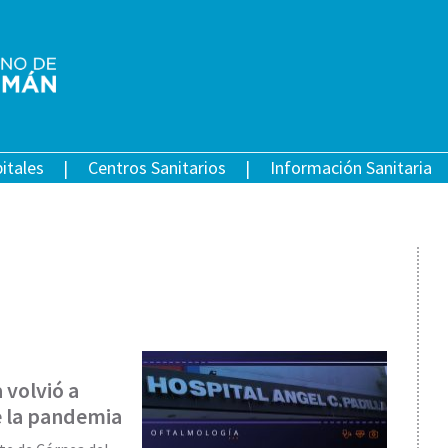
itales
Centros Sanitarios
Información Sanitaria
 volvió a
e la pandemia