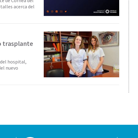
nte de Córnea del
talles acerca del
o trasplante
del hospital,
del nuevo