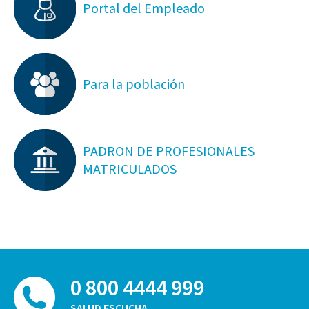
Portal del Empleado
Para la población
PADRON DE PROFESIONALES
MATRICULADOS
0 800 4444 999
SALUD ESCUCHA