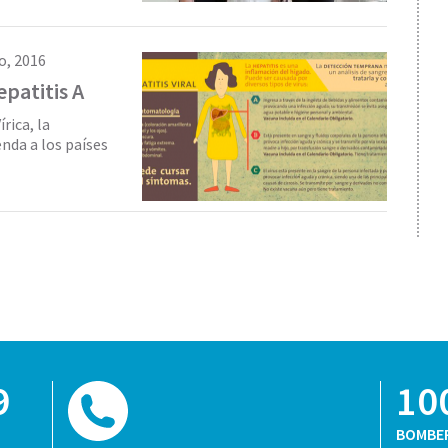
io, 2016
patitis A
rica, la
nda a los países
9
10
BOMBE