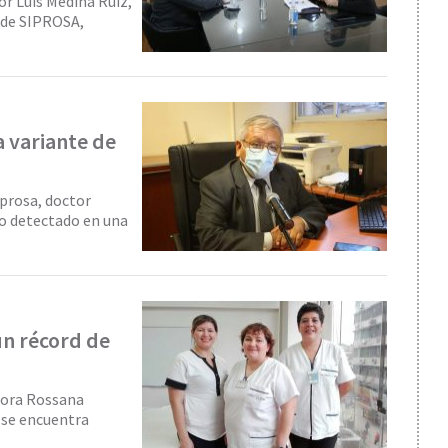
or Luis Medina Ruiz,
 de SIPROSA,
a variante de
iprosa, doctor
so detectado en una
un récord de
ctora Rossana
 se encuentra