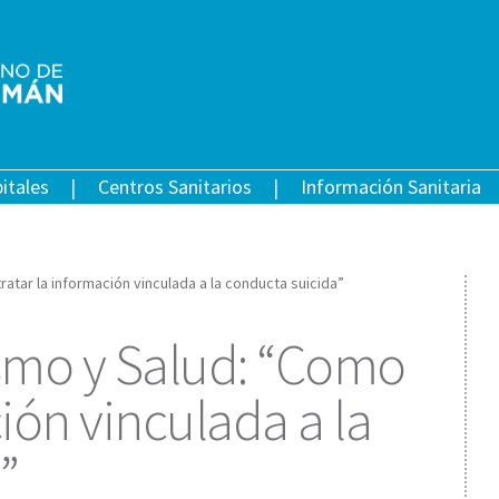
itales
Centros Sanitarios
Información Sanitaria
ratar la información vinculada a la conducta suicida”
ismo y Salud: “Como
ción vinculada a la
”