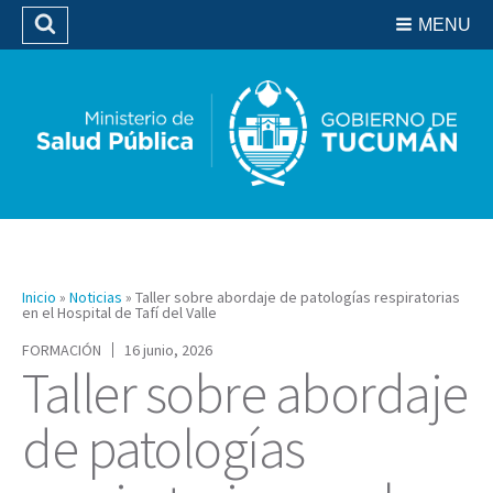
Residencias del SIPROSA
MENU
Buscar
Biblioteca
Inicio
»
Noticias
»
Taller sobre abordaje de patologías respiratorias
en el Hospital de Tafí del Valle
FORMACIÓN
16 junio, 2026
Taller sobre abordaje
de patologías