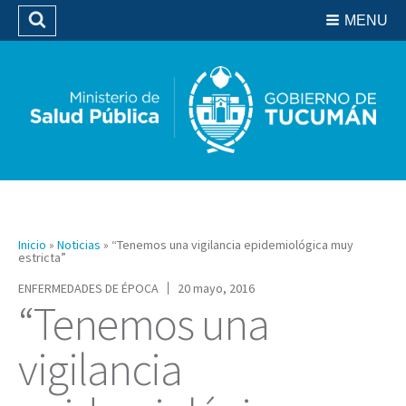
Residencias del SIPROSA
MENU
Buscar
Biblioteca
Inicio
»
Noticias
»
“Tenemos una vigilancia epidemiológica muy
estricta”
ENFERMEDADES DE ÉPOCA
20 mayo, 2016
“Tenemos una
vigilancia