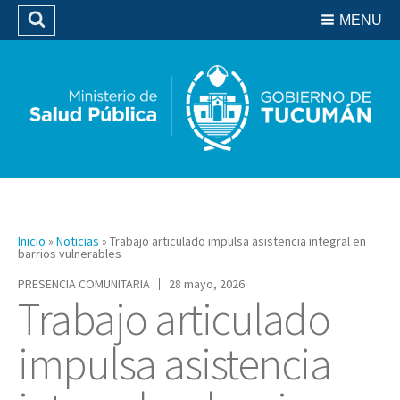
Residencias del SIPROSA
MENU
Buscar
Biblioteca
Inicio
»
Noticias
»
Trabajo articulado impulsa asistencia integral en
barrios vulnerables
PRESENCIA COMUNITARIA
28 mayo, 2026
Trabajo articulado
impulsa asistencia