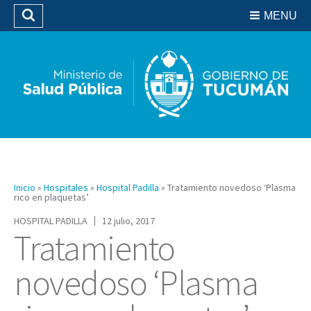
Residencias del SIPROSA
MENU
Buscar
Biblioteca
Inicio
»
Hospitales
»
Hospital Padilla
»
Tratamiento novedoso ‘Plasma
rico en plaquetas’
HOSPITAL PADILLA
12 julio, 2017
Tratamiento
novedoso ‘Plasma