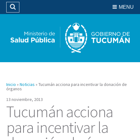
Residencias del SIPROSA
MENU
Buscar
Biblioteca
Inicio
»
Noticias
»
Tucumán acciona para incentivar la donación de
órganos
13 noviembre, 2013
Tucumán acciona
para incentivar la