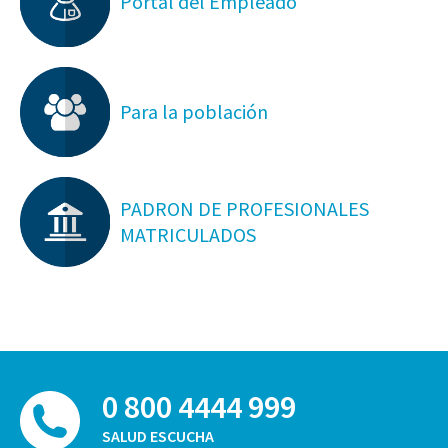
Portal del Empleado
Para la población
PADRON DE PROFESIONALES
MATRICULADOS
0 800 4444 999
SALUD ESCUCHA