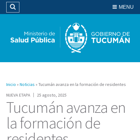
Residencias del SIPROSA
MENU
Buscar
Biblioteca
Inicio
»
Noticias
»
Tucumán avanza en la formación de residentes
NUEVA ETAPA
25 agosto, 2025
Tucumán avanza en
la formación de
residentes