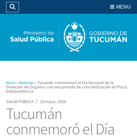
Residencias del SIPROSA
MENU
Buscar
Biblioteca
Inicio
»
Noticias
»
Tucumán conmemoró el Día Nacional de la
Donación de Órganos con una jornada de concientización en Plaza
Independencia
SALUD PÚBLICA
29 mayo, 2026
Tucumán
conmemoró el Día