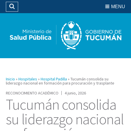
Residencias del SIPROSA
MENU
Buscar
Biblioteca
Inicio
»
Hospitales
»
Hospital Padilla
»
Tucumán consolida su
liderazgo nacional en formación para procuración y trasplante
RECONOCIMIENTO ACADÉMICO
4 junio, 2026
Tucumán consolida
su liderazgo nacional