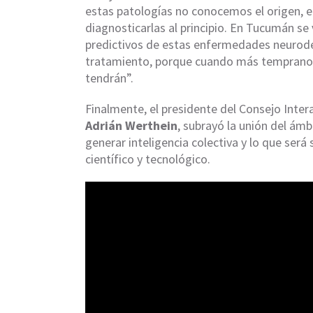
estas patologías no conocemos el origen, e
diagnosticarlas al principio. En Tucumán s
predictivos de estas enfermedades neurode
tratamiento, porque cuando más temprano 
tendrán”.
Finalmente, el presidente del Consejo Inte
Adrián Werthein
, subrayó la unión del ámb
generar inteligencia colectiva y lo que será 
científico y tecnológico.