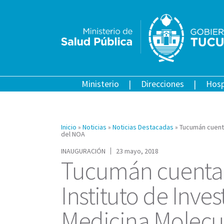
Ministerio
Direcciones
Hosp
Inicio
»
Noticias
»
Noticias Destacadas
»
Tucumán cuenta
del NOA
INAUGURACIÓN
23 mayo, 2018
Tucumán cuenta 
Instituto de Inve
Medicina Molecu