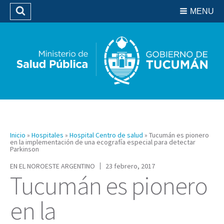
Residencias del SIPROSA
MENU
Buscar
Biblioteca
Inicio
»
Hospitales
»
Hospital Centro de salud
»
Tucumán es pionero
en la implementación de una ecografía especial para detectar
Parkinson
EN EL NOROESTE ARGENTINO
23 febrero, 2017
Tucumán es pionero
en la