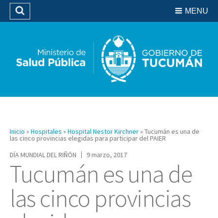
Residencias del SIPROSA
MENU
Buscar
Biblioteca
Inicio
»
Hospitales
»
Hospital Nestor Kirchner
»
Tucumán es una de
las cinco provincias elegidas para participar del PAIER
DÍA MUNDIAL DEL RIÑÓN
9 marzo, 2017
Tucumán es una de
las cinco provincias