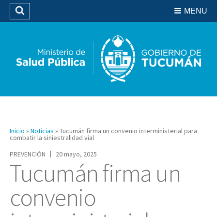
Residencias del SIPROSA
MENU
Buscar
Biblioteca
Inicio
»
Noticias
»
Tucumán firma un convenio interministerial para
combatir la siniestralidad vial
PREVENCIÓN
20 mayo, 2025
Tucumán firma un
convenio