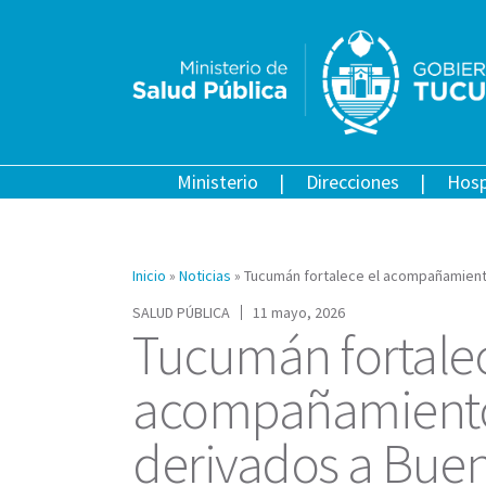
Ministerio
Direcciones
Hosp
Inicio
»
Noticias
»
Tucumán fortalece el acompañamient
SALUD PÚBLICA
11 mayo, 2026
Tucumán fortalec
acompañamiento
derivados a Buen