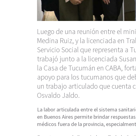
Luego de una reunión entre el mini
Medina Ruiz, y la licenciada en Tra
Servicio Social que representa a T
trabajó junto a la licenciada Susan
la Casa de Tucumán en CABA, forta
apoyo para los tucumanos que deb
un trabajo articulado que cuenta
Osvaldo Jaldo.
La labor articulada entre el sistema sanitar
en Buenos Aires permite brindar respuestas
médicos fuera de la provincia, especialment