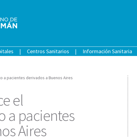
itales
Centros Sanitarios
Información Sanitaria
o a pacientes derivados a Buenos Aires
e el
 a pacientes
os Aires