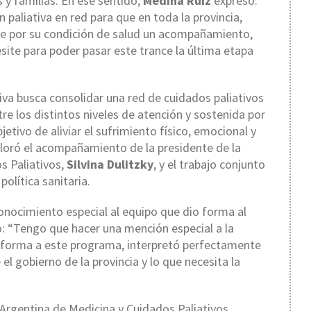
y familias. En ese sentido,
Medina Ruiz
expresó:
paliativa en red para que en toda la provincia,
ite por su condición de salud un acompañamiento,
site para poder pasar este trance la última etapa
tiva busca consolidar una red de cuidados paliativos
tre los distintos niveles de atención y sostenida por
etivo de aliviar el sufrimiento físico, emocional y
valoró el acompañamiento de la presidente de la
s Paliativos,
Silvina Dulitzky
, y el trabajo conjunto
olítica sanitaria.
onocimiento especial al equipo que dio forma al
ó: “Tengo que hacer una mención especial a la
o forma a este programa, interpretó perfectamente
l gobierno de la provincia y lo que necesita la
 Argentina de Medicina y Cuidados Paliativos,