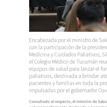
Encabezada por el ministro de Salu
con la participación de la preside
Medicina y Cuidados Paliativos, Si
el Colegio Médico de Tucumán reun
equipos de salud para lanzar el fo
paliativos, destinada a brindar a
pacientes y familias en toda la pr
impulsadas por el gobernador Osv
Consultado al respecto, el ministro de Sal