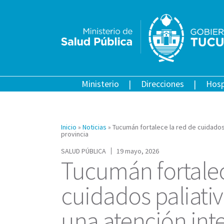
Ministerio
Direcciones
Hosp
Inicio
»
Noticias
»
Tucumán fortalece la red de cuidados 
provincia
SALUD PÚBLICA
19 mayo, 2026
Tucumán fortalec
cuidados paliativ
una atención inte