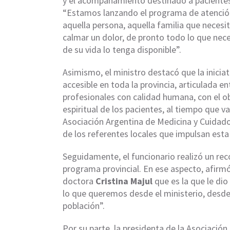
y el acompañamiento destinado a pacientes 
“Estamos lanzando el programa de atención 
aquella persona, aquella familia que neces
calmar un dolor, de pronto todo lo que nece
de su vida lo tenga disponible”.
Asimismo, el ministro destacó que la inicia
accesible en toda la provincia, articulada en
profesionales con calidad humana, con el obj
espiritual de los pacientes, al tiempo que 
Asociación Argentina de Medicina y Cuidado
de los referentes locales que impulsan esta p
Seguidamente, el funcionario realizó un rec
programa provincial. En ese aspecto, afirm
doctora
Cristina Majul
que es la que le di
lo que queremos desde el ministerio, desde e
población”.
Por su parte, la presidenta de la Asociación