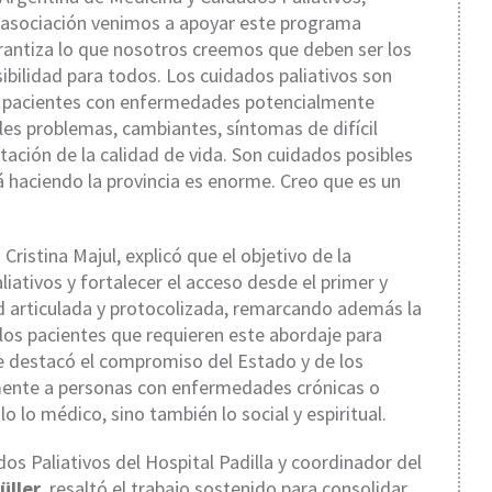
mo asociación venimos a apoyar este programa
rantiza lo que nosotros creemos que deben ser los
ibilidad para todos. Los cuidados paliativos son
e pacientes con enfermedades potencialmente
les problemas, cambiantes, síntomas de difícil
ación de la calidad de vida. Son cuidados posibles
tá haciendo la provincia es enorme. Creo que es un
.
Cristina Majul, explicó que el objetivo de la
liativos y fortalecer el acceso desde el primer y
d articulada y protocolizada, remarcando además la
os pacientes que requieren este abordaje para
e destacó el compromiso del Estado y de los
mente a personas con enfermedades crónicas o
o lo médico, sino también lo social y espiritual.
dos Paliativos del Hospital Padilla y coordinador del
üller
, resaltó el trabajo sostenido para consolidar