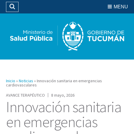
Residencias del SIPROSA
MENU
Buscar
Biblioteca
Inicio
»
Noticias
»
Innovación sanitaria en emergencias
cardiovasculares
AVANCE TERAPÉUTICO
8 mayo, 2026
Innovación sanitaria
en emergencias