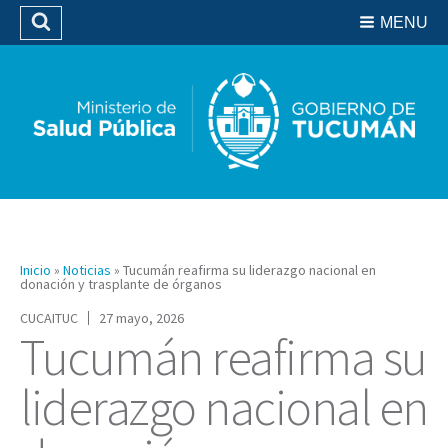
Residencias del SIPROSA
MENU
Buscar
Biblioteca
Inicio
»
Noticias
»
Tucumán reafirma su liderazgo nacional en
donación y trasplante de órganos
CUCAITUC
27 mayo, 2026
Tucumán reafirma su
liderazgo nacional en