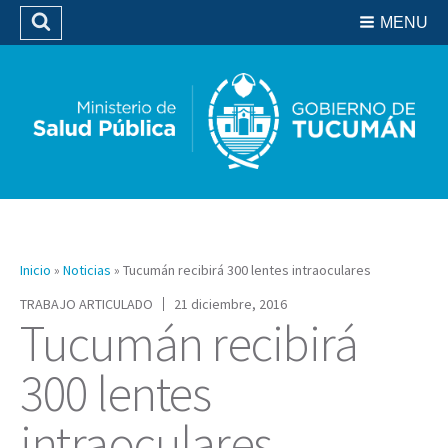
Residencias del SIPROSA
MENU
Buscar
Biblioteca
Inicio
»
Noticias
»
Tucumán recibirá 300 lentes intraoculares
TRABAJO ARTICULADO
21 diciembre, 2016
Tucumán recibirá
300 lentes
intraoculares