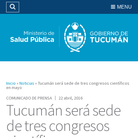
Residencias del SIPROSA
MENU
Buscar
Biblioteca
Inicio
»
Noticias
»
Tucumán será sede de tres congresos científicos
en mayo
COMUNICADO DE PRENSA
22 abril, 2016
Tucumán será sede
de tres congresos