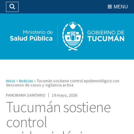
Residencias del SIPROSA
MENU
Buscar
Biblioteca
Inicio
»
Noticias
»
Tucumán sostiene control epidemiológico con
descenso de casos y vigilancia activa
PANORAMA SANITARIO
19 mayo, 2026
Tucumán sostiene
control