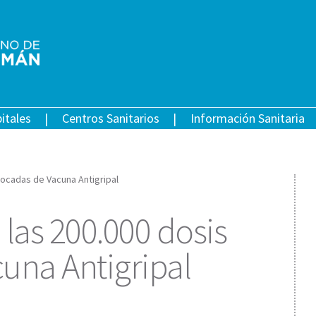
itales
Centros Sanitarios
Información Sanitaria
locadas de Vacuna Antigripal
as 200.000 dosis
una Antigripal