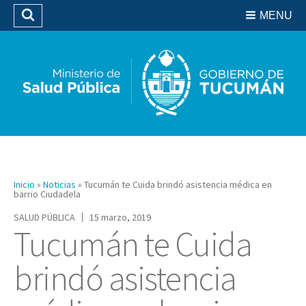
Residencias del SIPROSA
MENU
Buscar
Biblioteca
Inicio
»
Noticias
»
Tucumán te Cuida brindó asistencia médica en
barrio Ciudadela
SALUD PÚBLICA
15 marzo, 2019
Tucumán te Cuida
brindó asistencia