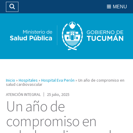
Residencias del SIPROSA
MENU
Buscar
Biblioteca
Inicio
»
Hospitales
»
Hospital Eva Perón
»
Un año de compromiso en
salud cardiovascular
ATENCIÓN INTEGRAL
25 julio, 2025
Un año de
compromiso en