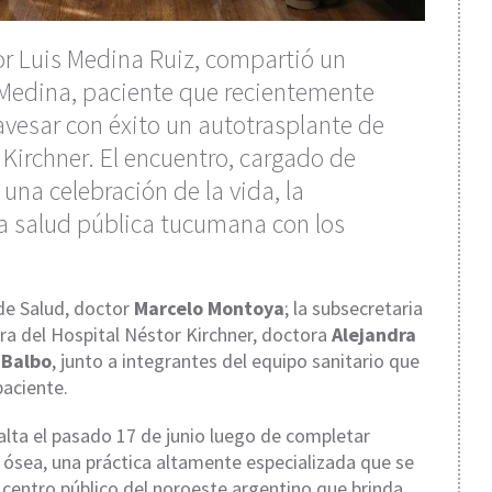
or Luis Medina Ruiz, compartió un
Medina, paciente que recientemente
ravesar con éxito un autotrasplante de
Kirchner. El encuentro, cargado de
 una celebración de la vida, la
a salud pública tucumana con los
de Salud, doctor
Marcelo Montoya
; la subsecretaria
tora del Hospital Néstor Kirchner, doctora
Alejandra
 Balbo
, junto a integrantes del equipo sanitario que
paciente.
 alta el pasado 17 de junio luego de completar
ósea, una práctica altamente especializada que se
o centro público del noroeste argentino que brinda