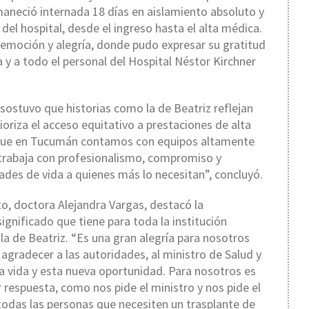
neció internada 18 días en aislamiento absoluto y
el hospital, desde el ingreso hasta el alta médica.
moción y alegría, donde pudo expresar su gratitud
a y a todo el personal del Hospital Néstor Kirchner
a sostuvo que historias como la de Beatriz reflejan
rioriza el acceso equitativo a prestaciones de alta
 que en Tucumán contamos con equipos altamente
 trabaja con profesionalismo, compromiso y
ades de vida a quienes más lo necesitan”, concluyó.
to, doctora Alejandra Vargas, destacó la
gnificado que tiene para toda la institución
a de Beatriz. “Es una gran alegría para nosotros
 agradecer a las autoridades, al ministro de Salud y
a vida y esta nueva oportunidad. Para nosotros es
r respuesta, como nos pide el ministro y nos pide el
 todas las personas que necesiten un trasplante de