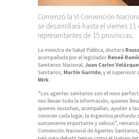
Comenzó la VI Convención Naciona
se desarrollará hasta el viernes 11
representantes de 15 provincias.
La ministra de Salud Pública, doctora
Ross
acompañada por el legislador
Reneé Ramí
Sanitarios Nacional,
Juan Carlos Velázque
Sanitarios,
Martín Garrido
, y el superviso
Mirk
.
“Los agentes sanitarios son el nexo perfect
nos llevan toda la información, quienes llev
quienes escuchan, acompañan, ayudan a las 
conocen cada lugar, la Argentina profunda o
sumamente importante y valioso”, remarcó l
Convención Nacional de Agentes Sanitarios,
país para debatir temas como el trabajo terri